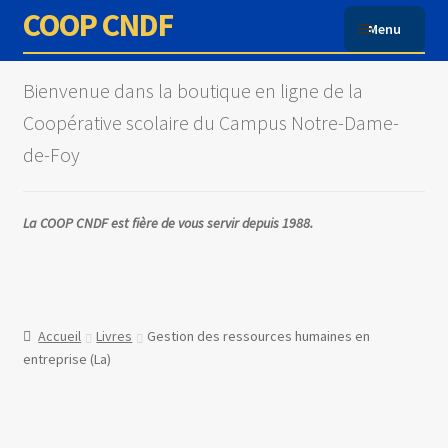
COOP CNDF
Menu
Accueil
Bienvenue dans la boutique en ligne de la
Coopérative scolaire du Campus Notre-Dame-
À propos
de-Foy
Boutique
La COOP CNDF est fière de vous servir depuis 1988.
Commande
Conditions d’utilisation
Accueil
Livres
Gestion des ressources humaines en
Mon compte
entreprise (La)
Panier